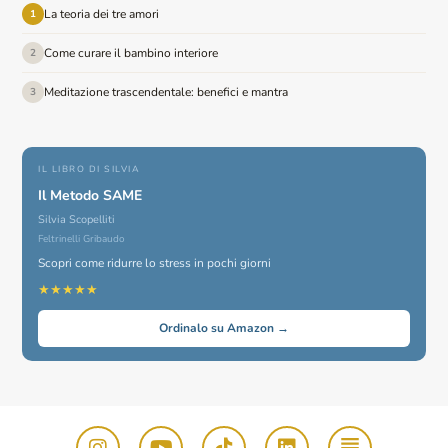
La teoria dei tre amori
1
Come curare il bambino interiore
2
Meditazione trascendentale: benefici e mantra
3
IL LIBRO DI SILVIA
Il Metodo SAME
Silvia Scopelliti
Feltrinelli Gribaudo
Scopri come ridurre lo stress in pochi giorni
★★★★★
Ordinalo su Amazon →