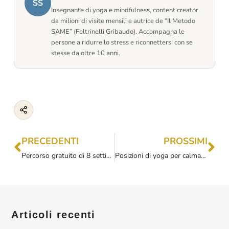
SS
Insegnante di yoga e mindfulness, content creator
da milioni di visite mensili e autrice de “Il Metodo
SAME” (Feltrinelli Gribaudo). Accompagna le
persone a ridurre lo stress e riconnettersi con se
stesse da oltre 10 anni.
PRECEDENTI
PROSSIMI
Percorso gratuito di 8 settimane: tu e gli 8 rami di Patanjali- MESE 1
Posizioni di yoga per calmare la mente
Articoli recenti