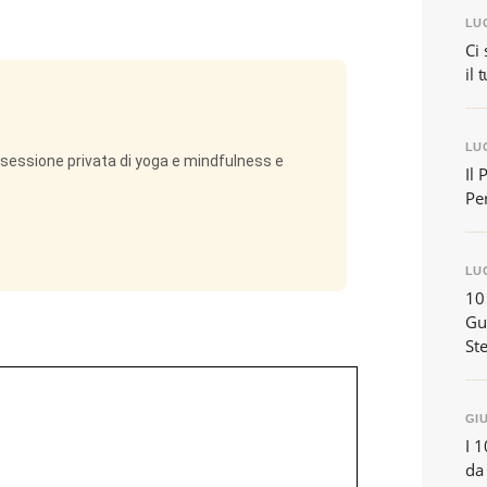
LUG
Ci 
il 
LUG
na sessione privata di yoga e mindfulness e
Il 
Per
LUG
10
Gu
Ste
GIU
I 1
da 