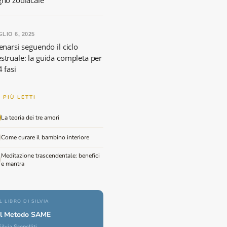
gno zodiacale
LIO 6, 2025
enarsi seguendo il ciclo
struale: la guida completa per
4 fasi
I PIÙ LETTI
La teoria dei tre amori
Come curare il bambino interiore
Meditazione trascendentale: benefici
e mantra
IL LIBRO DI SILVIA
Il Metodo SAME
Silvia Scopelliti