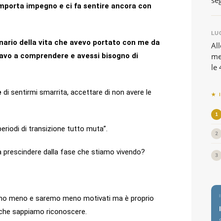
se
mporta impegno e ci fa sentire ancora con
LUG
onario della vita che avevo portato con me da
All
icavo a comprendere e avessi bisogno di
me
le 
e
di sentirmi smarrita, accettare di non avere le
★ 
1
riodi di transizione tutto muta”.
2
a prescindere dalla fase che stiamo vivendo?
3
mo meno e saremo meno motivati ma è proprio
 che sappiamo riconoscere.