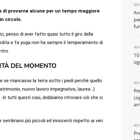
AG
a di provarne alcune per un tempo maggiore
An
pa
n circolo.
fu
 penso di aver fatto quasi tutto il giro della
medita e fa yoga non ha sempre il temperamento di
AG
ntro.
10
og
RITÀ DEL MOMENTO
 se mancasse la terra sotto i piedi perché quello
AG
matrimonio, nuovo lavoro impegnativo, laurea…)
Pe
co
 In tutti questi casi, dobbiamo ritrovare ciò che ci
arr
 sembrano più piccoli ed innocenti rispetto ai veri
AG
Pre