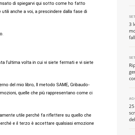
nsato di spiegarvi qui sotto come ho fatto
tili anche a voi, a prescindere dalla fase di
SE
3 l
mo
o.
fal
SE
 l’ultima volta in cui vi siete fermati e vi siete
Ri
gen
co
terno del mio libro, Il metodo SAME, Gribaudo-
le emozioni, quelle che più rappresentano come ci
AG
25
scr
ente utile perché fa riflettere su quello che
de
erché e il terzo è accettare qualsiasi emozione