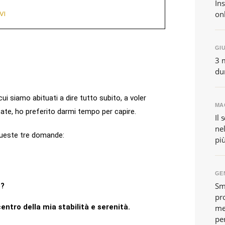
In
onl
VI
GIU
3 m
du
i siamo abituati a dire tutto subito, a voler
MAG
ttate, ho preferito darmi tempo per capire.
Il 
nel
 queste tre domande:
pi
GEN
Sm
o?
pro
entro della mia stabilità e serenità.
me
pe