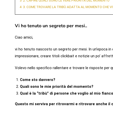
3
2. CAPIRE QUALI SONO LE VERE PRIORITÀ DEL MOMENTO
4
3. COME TROVARE LA TRIBÙ ADATTA AL MOMENTO CHE VI
Vi ho tenuto un segreto per mesi..
Ciao amici,
vi ho tenuto nascosto un segreto per mesi. In un’epoca in cu
impressionare, creare titoli clickbait e notizie un po’ affre
Volevo nello specifico rallentare e trovare le risposte per
Come sto davvero?
Quali sono le mie priorità del momento?
Qual è la “tribù” di persone che voglio al mio fianc
Questo mi serviva per ritrovarmi e ritrovare anche il c