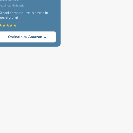
Feltrinelli Gribaudo
Scopri come ridurre lo stress in
pochi giorni
★★★★★
Ordinalo su Amazon →