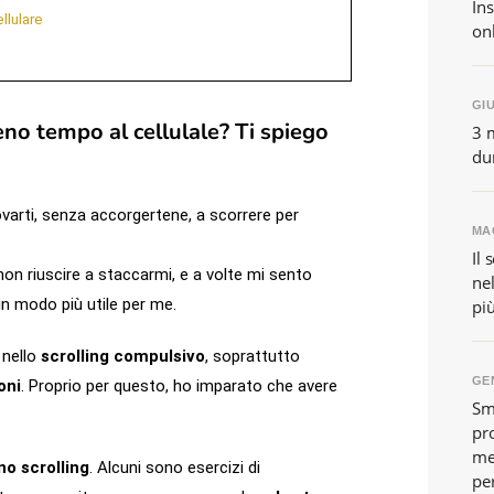
In
llulare
onl
GIU
eno tempo al cellulale? Ti spiego
3 m
du
trovarti, senza accorgertene, a scorrere per
MAG
Il 
on riuscire a staccarmi, e a volte mi sento
nel
n modo più utile per me.
pi
 nello
scrolling compulsivo
, soprattutto
GEN
oni
. Proprio per questo, ho imparato che avere
Sm
pro
me
no scrolling
. Alcuni sono esercizi di
pe