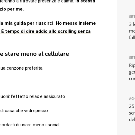
iuteranno a ritrovare presenza e calma.
Io stessa
azio per me.
SE
la mia guida per riuscirci. Ho messo insieme
3 l
mo
 È tempo di dire addio allo scrolling senza
fal
e stare meno al cellulare
SE
Ri
tua canzone preferita
gen
co
oni: l’effetto relax è assicurato
AG
25
 di casa che vedi spesso
scr
de
cordarti di usare meno i social