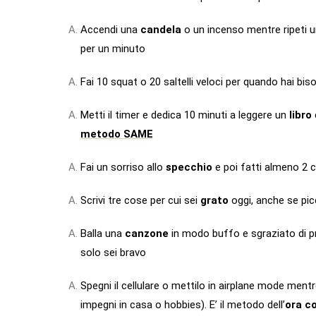
Accendi una
candela
o un incenso mentre ripeti u
per un minuto
Fai 10 squat o 20 saltelli veloci per quando hai bi
Metti il timer e dedica 10 minuti a leggere un
libro
metodo SAME
Fai un sorriso allo
specchio
e poi fatti almeno 2 c
Scrivi tre cose per cui sei
grato
oggi, anche se pic
Balla una
canzone
in modo buffo e sgraziato di pro
solo sei bravo
Spegni il cellulare o mettilo in airplane mode mentr
impegni in casa o hobbies). E’ il metodo dell’
ora c