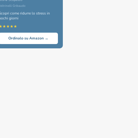
Feltrinelli Gribaudo
Scopri come ridurre lo stress in
pochi giorni
★★★★★
Ordinalo su Amazon →