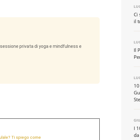
LUG
Ci 
il 
LUG
na sessione privata di yoga e mindfulness e
Il 
Per
LUG
10
Gu
Ste
GIU
I 1
da 
lulale? Ti spiego come