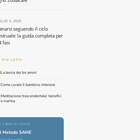
gno zodiacale
LIO 6, 2025
enarsi seguendo il ciclo
struale: la guida completa per
4 fasi
I PIÙ LETTI
La teoria dei tre amori
Come curare il bambino interiore
Meditazione trascendentale: benefici
e mantra
IL LIBRO DI SILVIA
Il Metodo SAME
Silvia Scopelliti