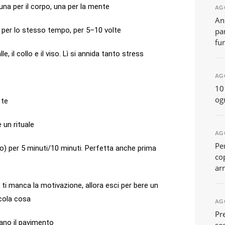
, una per il corpo, una per la mente
AG
An
a per lo stesso tempo, per 5–10 volte
pa
fu
e, il collo e il viso. Lì si annida tanto stress
AG
10
og
 te
un rituale
AG
Pe
o) per 5 minuti/10 minuti. Perfetta anche prima
co
arr
 ti manca la motivazione, allora esci per bere un
cola cosa
AG
Pre
ano il pavimento