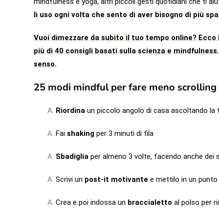
mindfulness e yoga, altri piccoli gesti quotidiani che ti a
li uso ogni volta che sento di aver bisogno di più sp
Vuoi dimezzare da subito il tuo tempo online? Ecco 
più di 40 consigli basati sulla scienza e mindfulness.
senso.
25 modi mindful per fare meno scrolling 
Riordina
un piccolo angolo di casa ascoltando la 
Fai
shaking
per 3 minuti di fila
Sbadiglia
per almeno 3 volte, facendo anche dei su
Scrivi un
post-it motivante
e mettilo in un punto
Crea e poi indossa un
braccialetto
al polso per ri