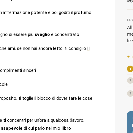
se
n’affermazione potente e poi goditi il profumo
LUG
All
me
sogno di essere più
sveglio
e concentrato
le 
che ami, se non hai ancora letto, ti consiglio
Il
★ 
1
omplimenti sinceri
2
cole
3
posito, ti toglie il blocco di dover fare le cose
e ti concentri per un’ora a qualcosa (lavoro,
onsapevole
di cui parlo nel mio
libro