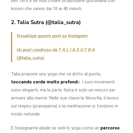
ben fatti e se vuoi creare un’abitudine quotidiana con
lezioni che vanno dai 10 ai 40 minuti.
2. Talia Sutra (@talia_sutra)
Visualizza questo post su Instagram
Un post condiviso da T A L I A S U T R A
(@talia_sutra)
Talia propone uno yoga che va dritto al punto,
toccando corde molto profond
e. I suoi movimenti
sono eleganti, ma la parte fisica è solo un mezzo per
arrivare alla mente. Nelle sue classi la filosofia, il lavoro
sul respiro (pranayama) e la meditazione si fondono in
modo naturale.
È l’insegnante ideale se vedi lo yoga come un
percorso