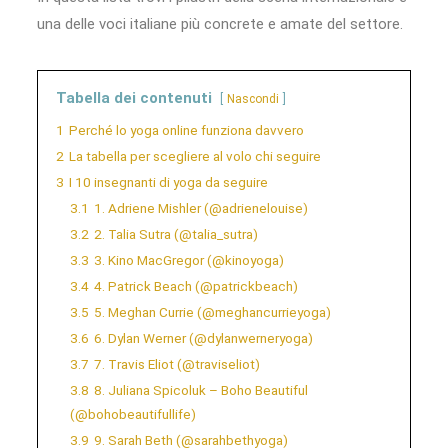
una delle voci italiane più concrete e amate del settore.
Tabella dei contenuti
Nascondi
1
Perché lo yoga online funziona davvero
2
La tabella per scegliere al volo chi seguire
3
I 10 insegnanti di yoga da seguire
3.1
1. Adriene Mishler (@adrienelouise)
3.2
2. Talia Sutra (@talia_sutra)
3.3
3. Kino MacGregor (@kinoyoga)
3.4
4. Patrick Beach (@patrickbeach)
3.5
5. Meghan Currie (@meghancurrieyoga)
3.6
6. Dylan Werner (@dylanwerneryoga)
3.7
7. Travis Eliot (@traviseliot)
3.8
8. Juliana Spicoluk – Boho Beautiful
(@bohobeautifullife)
3.9
9. Sarah Beth (@sarahbethyoga)