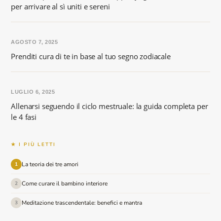
per arrivare al sì uniti e sereni
AGOSTO 7, 2025
Prenditi cura di te in base al tuo segno zodiacale
LUGLIO 6, 2025
Allenarsi seguendo il ciclo mestruale: la guida completa per
le 4 fasi
★ I PIÙ LETTI
La teoria dei tre amori
1
Come curare il bambino interiore
2
Meditazione trascendentale: benefici e mantra
3