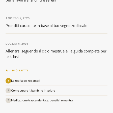
per arrivare al sì uniti e sereni
AGOSTO 7, 2025
Prenditi cura di te in base al tuo segno zodiacale
LUGLIO 6, 2025
Allenarsi seguendo il ciclo mestruale: la guida completa per
le 4 fasi
★ I PIÙ LETTI
La teoria dei tre amori
1
Come curare il bambino interiore
2
Meditazione trascendentale: benefici e mantra
3