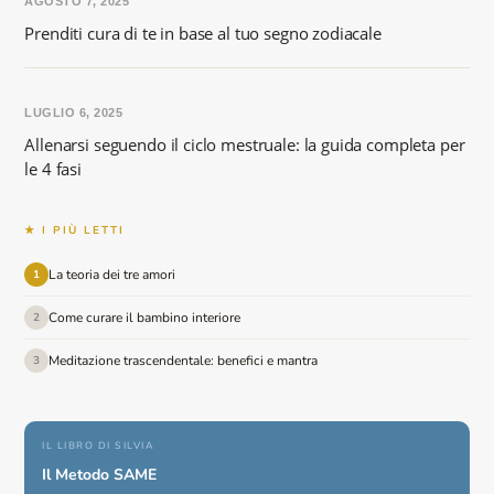
AGOSTO 7, 2025
Prenditi cura di te in base al tuo segno zodiacale
LUGLIO 6, 2025
Allenarsi seguendo il ciclo mestruale: la guida completa per
le 4 fasi
★ I PIÙ LETTI
La teoria dei tre amori
1
Come curare il bambino interiore
2
Meditazione trascendentale: benefici e mantra
3
IL LIBRO DI SILVIA
Il Metodo SAME