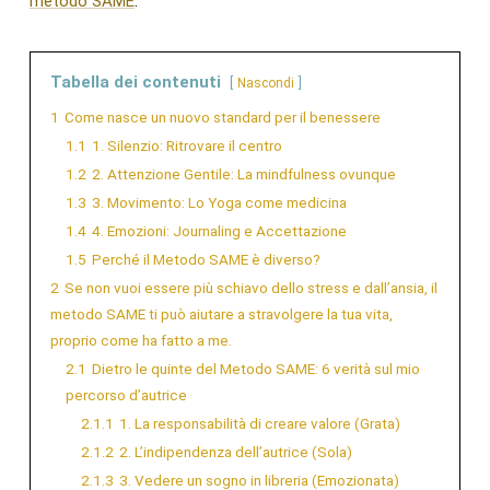
metodo SAME
.
Tabella dei contenuti
Nascondi
1
Come nasce un nuovo standard per il benessere
1.1
1. Silenzio: Ritrovare il centro
1.2
2. Attenzione Gentile: La mindfulness ovunque
1.3
3. Movimento: Lo Yoga come medicina
1.4
4. Emozioni: Journaling e Accettazione
1.5
Perché il Metodo SAME è diverso?
2
Se non vuoi essere più schiavo dello stress e dall’ansia, il
metodo SAME ti può aiutare a stravolgere la tua vita,
proprio come ha fatto a me.
2.1
Dietro le quinte del Metodo SAME: 6 verità sul mio
percorso d’autrice
2.1.1
1. La responsabilità di creare valore (Grata)
2.1.2
2. L’indipendenza dell’autrice (Sola)
2.1.3
3. Vedere un sogno in libreria (Emozionata)