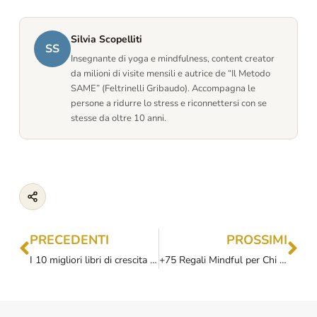
Silvia Scopelliti
SS
Insegnante di yoga e mindfulness, content creator
da milioni di visite mensili e autrice de “Il Metodo
SAME” (Feltrinelli Gribaudo). Accompagna le
persone a ridurre lo stress e riconnettersi con se
stesse da oltre 10 anni.
PRECEDENTI
PROSSIMI
I 10 migliori libri di crescita personale per trasformare la tua vita
+75 Regali Mindful per Chi Cerca Più Consapevolezza, Meno Stress o Vivere Meglio