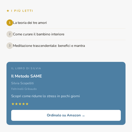
★ I PIÙ LETTI
La teoria dei tre amori
1
Come curare il bambino interiore
2
Meditazione trascendentale: benefici e mantra
3
IL LIBRO DI SILVIA
Il Metodo SAME
Silvia Scopelliti
Feltrinelli Gribaudo
Scopri come ridurre lo stress in pochi giorni
★★★★★
Ordinalo su Amazon →