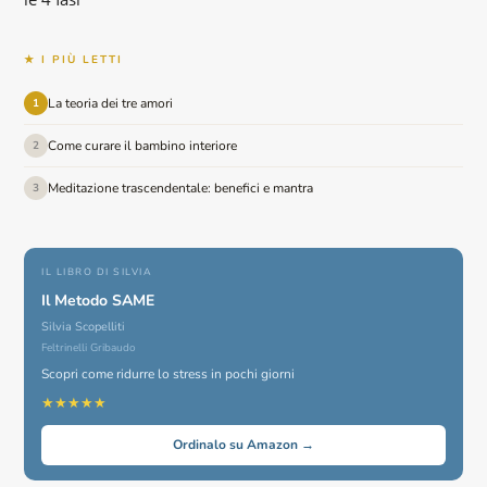
★ I PIÙ LETTI
La teoria dei tre amori
1
Come curare il bambino interiore
2
Meditazione trascendentale: benefici e mantra
3
IL LIBRO DI SILVIA
Il Metodo SAME
Silvia Scopelliti
Feltrinelli Gribaudo
Scopri come ridurre lo stress in pochi giorni
★★★★★
Ordinalo su Amazon →