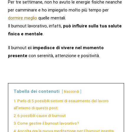
Per tre settimane, non ho avuto le energie fisiche neanche
per camminare e ho impiegato molto più tempo per
dormire meglio
quelle mentali.
Il burnout lavorativo, infatti,
può influire sulla tua salute
fisica e mentale
.
Il burnout
ci impedisce di vivere nel momento
presente
con serenità, attenzione e positività.
Tabella dei contenuti
Nascondi
1
Parlo di 5 possibIli sintomi di esaurimento del lavoro
all’interno di questo post:
2
6 possibili cause di burnout
3
Come gestire il burnout lavorativo?
4
Ascolta ora la nuova meditazione per il burnout inserita