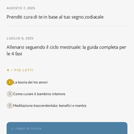
AGOSTO 7, 2025
Prenditi cura di te in base al tuo segno zodiacale
LUGLIO 6, 2025
Allenarsi seguendo il ciclo mestruale: la guida completa per
le 4 fasi
★ I PIÙ LETTI
La teoria dei tre amori
1
Come curare il bambino interiore
2
Meditazione trascendentale: benefici e mantra
3
IL LIBRO DI SILVIA