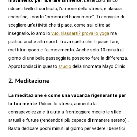
movimento per liberare la mente.
L’esercizio fisico
riduce i livelli di cortisolo, l’ormone dello stress, e rilascia
endorfine, i nostri “ormoni del buonumore”. Ti consiglio di
scegliere un’attività che ti piace, come sai, oltre ad
insegnarlo, io amo lo
vuoi rilassarti? prova lo yoga
ma
pratico anche altri sport. Trova quello che ti piace fare,
mettiti in gioco e fai movimento. Anche solo 10 minuti al
giorno di una bella passeggiata possono fare la differenza.
Approfondisci in questo
studio
della rinomata Mayo Clinic.
2.
Meditazione
La meditazione è come una vacanza rigenerante per
la tua mente
. Riduce lo stress, aumenta la
consapevolezza e ti aiuta a fronteggiare meglio le sfide
attuali e future (rendendoti più capace di rimanere sereno) .
Basta dedicare pochi minuti al giorno per vedere i benefici.