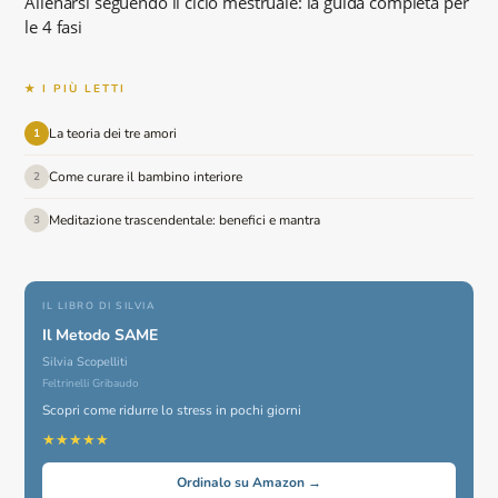
Allenarsi seguendo il ciclo mestruale: la guida completa per
le 4 fasi
★ I PIÙ LETTI
La teoria dei tre amori
1
Come curare il bambino interiore
2
Meditazione trascendentale: benefici e mantra
3
IL LIBRO DI SILVIA
Il Metodo SAME
Silvia Scopelliti
Feltrinelli Gribaudo
Scopri come ridurre lo stress in pochi giorni
★★★★★
Ordinalo su Amazon →