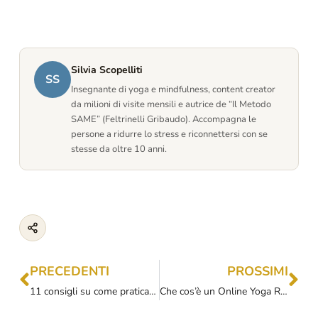
Silvia Scopelliti
SS
Insegnante di yoga e mindfulness, content creator
da milioni di visite mensili e autrice de “Il Metodo
SAME” (Feltrinelli Gribaudo). Accompagna le
persone a ridurre lo stress e riconnettersi con se
stesse da oltre 10 anni.
PRECEDENTI
PROSSIMI
11 consigli su come praticare yoga online su Zoom (o piattaforme simili)
Che cos’è un Online Yoga Retreat (o Vacanza di Yoga Virtuale)?