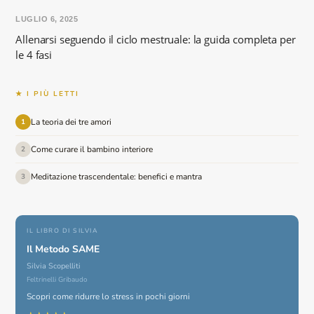
LUGLIO 6, 2025
Allenarsi seguendo il ciclo mestruale: la guida completa per
le 4 fasi
★ I PIÙ LETTI
La teoria dei tre amori
1
Come curare il bambino interiore
2
Meditazione trascendentale: benefici e mantra
3
IL LIBRO DI SILVIA
Il Metodo SAME
Silvia Scopelliti
Feltrinelli Gribaudo
Scopri come ridurre lo stress in pochi giorni