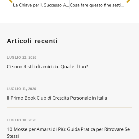
La Chiave per il Successo Aziendale attraverso Yoga e meditazione in Azienda
Cosa fare questo fine settimana: rispondi a queste 12 domande di journaling e migliora il tuo we
Articoli recenti
LUGLIO 22, 2026
Ci sono 4 stili di amicizia. Qual è il tuo?
LUGLIO 11, 2026
Il Primo Book Club di Crescita Personale in Italia
LUGLIO 10, 2026
10 Mosse per Amarsi di Più: Guida Pratica per Ritrovare Se
Stessi