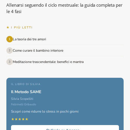
Allenarsi seguendo il ciclo mestruale: la guida completa per
le 4 fasi
★ I PIÙ LETTI
La teoria dei tre amori
1
Come curare il bambino interiore
2
Meditazione trascendentale: benefici e mantra
3
IL LIBRO DI SILVIA
Il Metodo SAME
Silvia Scopelliti
Feltrinelli Gribaudo
Scopri come ridurre lo stress in pochi giorni
★★★★★