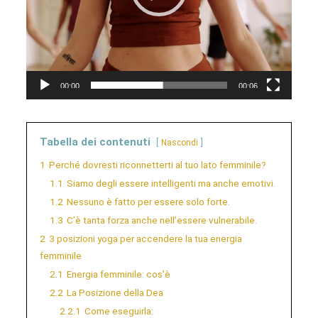
00:00
00:06
Tabella dei contenuti
Nascondi
1
Perché dovresti riconnetterti al tuo lato femminile?
1.1
Siamo degli essere intelligenti ma anche emotivi.
1.2
Nessuno è fatto per essere solo forte.
1.3
C’è tanta forza anche nell’essere vulnerabile.
2
3 posizioni yoga per accendere la tua energia
femminile
2.1
Energia femminile: cos’è
2.2
La Posizione della Dea
2.2.1
Come eseguirla: