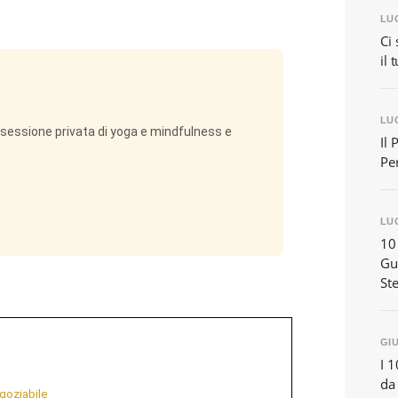
LUG
Ci 
il 
LUG
na sessione privata di yoga e mindfulness e
Il 
Per
LUG
10
Gu
Ste
GIU
I 1
da 
egoziabile