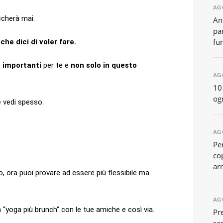
AG
ccherà mai.
An
pa
fu
he dici di voler fare.
e
importanti
per te e
non solo in questo
AG
10
og
e vedi spesso.
AG
Pe
co
arr
, ora puoi provare ad essere più flessibile ma
AG
 “yoga più brunch” con le tue amiche e così via.
Pre