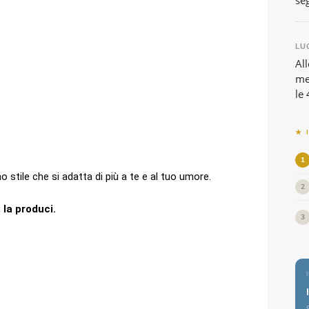
se
LUG
All
me
le 
★ 
1
no stile che si adatta di più a te e al tuo umore.
2
 la produci.
3