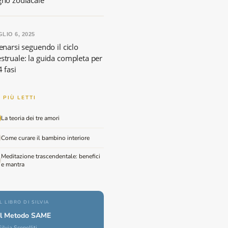
gno zodiacale
LIO 6, 2025
enarsi seguendo il ciclo
struale: la guida completa per
4 fasi
I PIÙ LETTI
La teoria dei tre amori
Come curare il bambino interiore
Meditazione trascendentale: benefici
e mantra
IL LIBRO DI SILVIA
Il Metodo SAME
Silvia Scopelliti