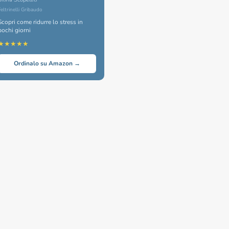
Feltrinelli Gribaudo
Scopri come ridurre lo stress in
pochi giorni
★★★★★
Ordinalo su Amazon →