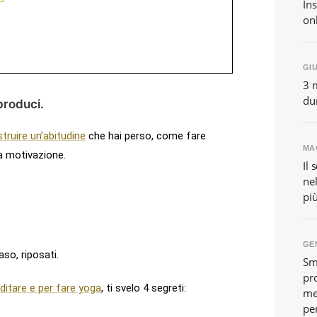
In
onl
GIU
3 m
du
 produci.
truire un’abitudine
che hai perso, come fare
MAG
a motivazione.
Il 
nel
pi
GEN
so, riposati.
Sm
pro
ditare e per fare yoga
, ti svelo 4 segreti:
me
pe