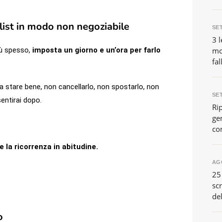
 list in modo non negoziabile
SE
3 l
ù spesso,
imposta un giorno e un’ora per farlo
mo
fal
fa stare bene, non cancellarlo, non spostarlo, non
SE
sentirai dopo.
Ri
gen
co
 la ricorrenza in abitudine.
AG
25
scr
de
o