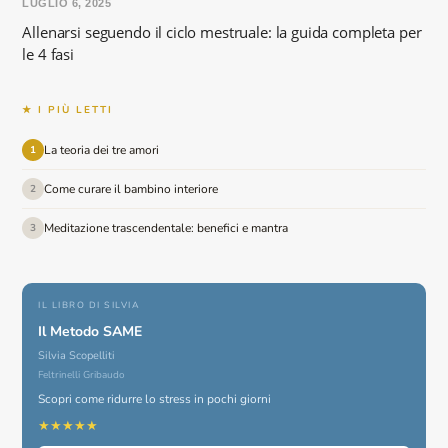
LUGLIO 6, 2025
Allenarsi seguendo il ciclo mestruale: la guida completa per
le 4 fasi
★ I PIÙ LETTI
La teoria dei tre amori
1
Come curare il bambino interiore
2
Meditazione trascendentale: benefici e mantra
3
IL LIBRO DI SILVIA
Il Metodo SAME
Silvia Scopelliti
Feltrinelli Gribaudo
Scopri come ridurre lo stress in pochi giorni
★★★★★