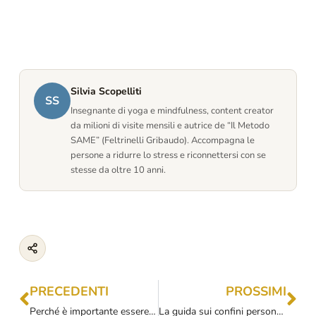
Silvia Scopelliti
SS
Insegnante di yoga e mindfulness, content creator
da milioni di visite mensili e autrice de “Il Metodo
SAME” (Feltrinelli Gribaudo). Accompagna le
persone a ridurre lo stress e riconnettersi con se
stesse da oltre 10 anni.
PRECEDENTI
PROSSIMI
Perché è importante essere felici e perché “non ne vale la pena” del resto
La guida sui confini personali: 7 regole da applicare per vivere al meglio