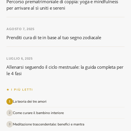
Percorso prematrimoniale di coppia: yoga e mindfulness
per arrivare al sì uniti e sereni
AGOSTO 7, 2025
Prenditi cura di te in base al tuo segno zodiacale
LUGLIO 6, 2025
Allenarsi seguendo il ciclo mestruale: la guida completa per
le 4 fasi
★ I PIÙ LETTI
La teoria dei tre amori
1
Come curare il bambino interiore
2
Meditazione trascendentale: benefici e mantra
3