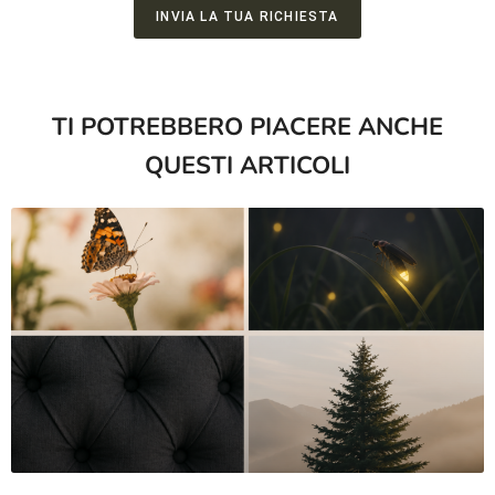
INVIA LA TUA RICHIESTA
A
l
t
TI POTREBBERO PIACERE ANCHE
e
QUESTI ARTICOLI
r
n
a
t
i
v
e
: