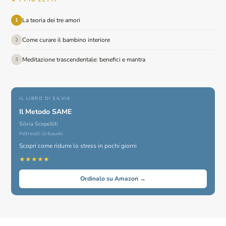
La teoria dei tre amori
1
Come curare il bambino interiore
2
Meditazione trascendentale: benefici e mantra
3
IL LIBRO DI SILVIA
Il Metodo SAME
Silvia Scopelliti
Feltrinelli Gribaudo
Scopri come ridurre lo stress in pochi giorni
★★★★★
Ordinalo su Amazon →