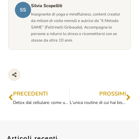
Silvia Scopelliti
SS
Insegnante di yoga e mindfulness, content creator
da milioni di visite mensili e autrice de “Il Metodo
SAME” (Feltrinelli Gribaudo). Accompagna le
persone a ridurre lo stress e riconnettersi con se
stesse da oltre 10 anni.
PRECEDENTI
PROSSIMI
Detox dal cellulare: come usare il cellulare un’ora al giorno e sentirti meno stressato
L’unica routine di cui hai bisogno: una routine “pigra” da fare tutti i giorni
Articoli recenti